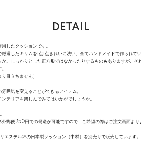
DETAIL
使用したクッションです。
で厳選したキリムを1点1点きれいに洗い、全てハンドメイドで作られて
らか。しっかりとした正方形ではなかったりするものもありますが、そ
す。
まり目立ちません）
の雰囲気を変えることができるアイテム。
インテリアを楽しんでみてはいかがでしょうか。
す。
形外郵便250円での発送が可能ですので、ご希望の際はご注文画面より
ポリエステル綿の日本製クッション（中材）を別売りで販売しています。