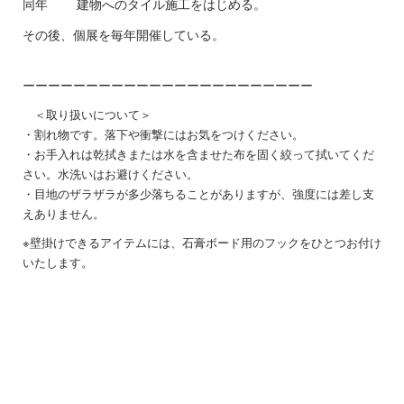
同年 建物へのタイル施工をはじめる。
その後、個展を毎年開催している。
ーーーーーーーーーーーーーーーーーーーーーーー
＜取り扱いについて＞
・割れ物です。落下や衝撃にはお気をつけください。
・お手入れは乾拭きまたは水を含ませた布を固く絞って拭いてくだ
さい。水洗いはお避けください。
・目地のザラザラが多少落ちることがありますが、強度には差し支
えありません。
※壁掛けできるアイテムには、石膏ボード用のフックをひとつお付け
いたします。